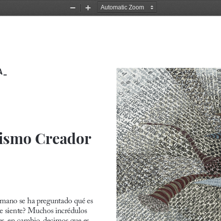
Zoom
Zoom
Out
In
A_
ismo Creador
humano se ha preguntado qué es 
e siente? Muchos incrédulos 
es, en cambio, decimos que es 