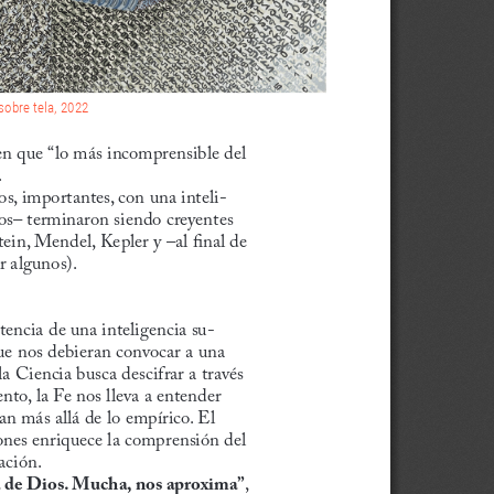
 sobre tela, 2022
en que “lo más incomprensible del 
.
s, importantes, con una inteli
-
os– terminaron siendo creyentes 
ein, Mendel, Kepler y –al final de 
 algunos).
stencia de una inteligencia su
-
que nos debieran convocar a una 
la Ciencia busca descifrar a través 
nto, la Fe nos lleva a entender 
an más allá de lo empírico. El 
ones enriquece la comprensión del 
ación.
a de Dios. Mucha, nos aproxima”
, 