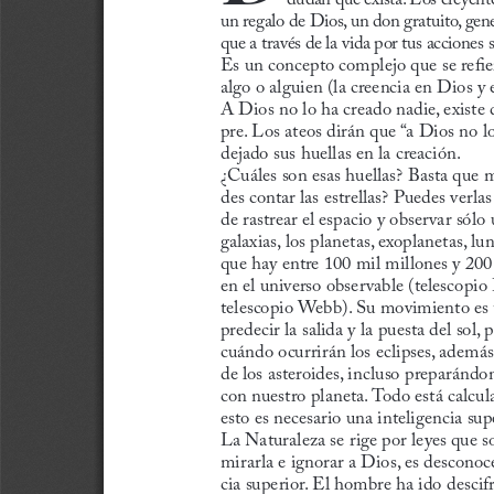
un regalo de Dios, un don gratuito, gene
que a través de la vida por tus acciones 
Es un concepto complejo que se refier
algo o alguien (la creencia en Dios y
A Dios no lo ha creado nadie, existe
pre. Los ateos dirán que “a Dios no lo
dejado sus huellas en la creación.
¿Cuáles son esas huellas? Basta que m
des contar las estrellas? Puedes verla
de rastrear el espacio y observar sólo
galaxias, los planetas, exoplanetas, lun
que hay entre 100 mil millones y 200 
en el universo observable (telescopio
telescopio Webb). Su movimiento es 
predecir la salida y la puesta del sol
cuándo ocurrirán los eclipses, además
de los asteroides, incluso preparándo
con nuestro planeta. Todo está calcu
esto es necesario una inteligencia sup
La Naturaleza se rige por leyes que so
mirarla e ignorar a Dios, es desconoc
cia superior. El hombre ha ido desci