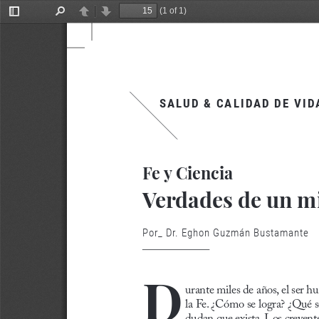
(1 of 1)
Toggle
Find
Previous
Next
Sidebar
SALUD & CALIDAD DE VID
Fe y Ciencia
Verdades de un m
Por_ Dr. Eghon Guzmán Bustamante
D
urante miles de años, el ser 
la Fe. ¿Cómo se logra? ¿Qué s
dudan que exista. Los creyent