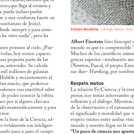
roso, que llega al corazón y 
se puede incluso perder. 
e a una confianza fuerte en 
 enseñanzas de Jesús).
 desde siempre y para siem
-
Ximena Mandiola.
 «Vértigo Santo», óleo
 ha visto nadie”, pero ha 
Albert Einstein
 hizo hincapié 
ires primero al cielo. ¿Pue
-
mundo es que es comprensible”
s todas, hoy somos capaces 
Muchos de los científicos eximio
 una pequeña parte de las 
gencia superior –totalmente ate
as, asteroides. Se calcula 
(Newton, Pascal, el propio Einst
mil millones de galaxias 
sus días– Hawking, por nombrar
 Hubble y recientemente el 
tan exacto, que podemos 
Respeto mutuo
, podemos con exactitud saber 
La relación Fe/Ciencia, y la exi
 de poder conocer la órbita 
perior, son temas interesantes 
nos por si alguno chocara 
reflexión y al diálogo. Mientras 
lado matemáticamente y para 
de la observación y el razonamie
erior.
el significado y moralidad que v
n la base de la Ciencia, ad
-
respeto mutuo entre ambas visi
er totalmente esa inteligen
-
mundo y nuestro lugar en la cre
frando paso a paso el campo 
“Un poco de ciencia nos apart