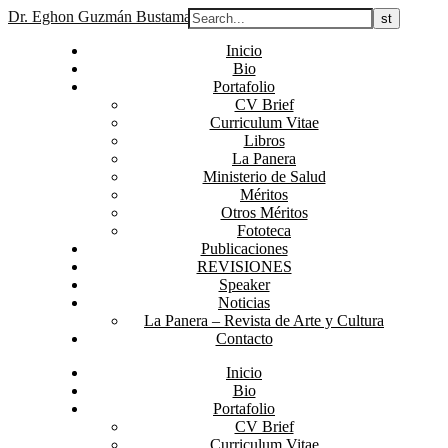
Dr. Eghon Guzmán Bustamante
Inicio
Bio
Portafolio
CV Brief
Curriculum Vitae
Libros
La Panera
Ministerio de Salud
Méritos
Otros Méritos
Fototeca
Publicaciones
REVISIONES
Speaker
Noticias
La Panera – Revista de Arte y Cultura
Contacto
Inicio
Bio
Portafolio
CV Brief
Curriculum Vitae