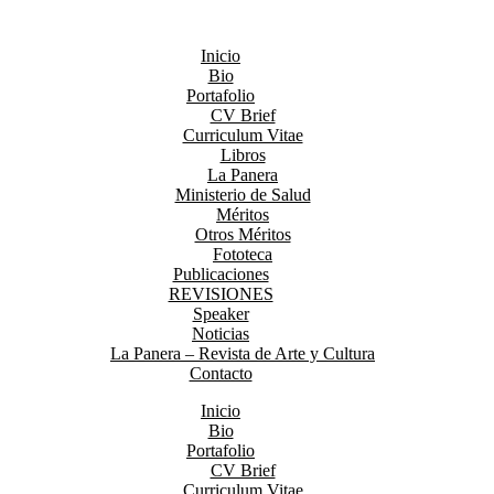
Inicio
Bio
Portafolio
CV Brief
Curriculum Vitae
Libros
La Panera
Ministerio de Salud
Méritos
Otros Méritos
Fototeca
Publicaciones
REVISIONES
Speaker
Noticias
La Panera – Revista de Arte y Cultura
Contacto
Inicio
Bio
Portafolio
CV Brief
Curriculum Vitae