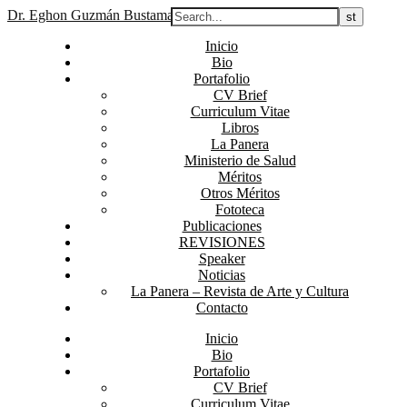
Dr. Eghon Guzmán Bustamante
Inicio
Bio
Portafolio
CV Brief
Curriculum Vitae
Libros
La Panera
Ministerio de Salud
Méritos
Otros Méritos
Fototeca
Publicaciones
REVISIONES
Speaker
Noticias
La Panera – Revista de Arte y Cultura
Contacto
Inicio
Bio
Portafolio
CV Brief
Curriculum Vitae