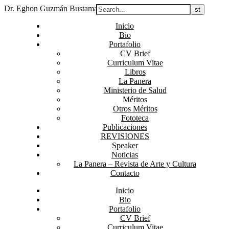
Dr. Eghon Guzmán Bustamante
Inicio
Bio
Portafolio
CV Brief
Curriculum Vitae
Libros
La Panera
Ministerio de Salud
Méritos
Otros Méritos
Fototeca
Publicaciones
REVISIONES
Speaker
Noticias
La Panera – Revista de Arte y Cultura
Contacto
Inicio
Bio
Portafolio
CV Brief
Curriculum Vitae