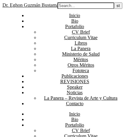
Dr. Eghon Guzmán Bustamante
Inicio
Bio
Portafolio
CV Brief
Curriculum Vitae
Libros
La Panera
Ministerio de Salud
Méritos
Otros Méritos
Fototeca
Publicaciones
REVISIONES
Speaker
Noticias
La Panera – Revista de Arte y Cultura
Contacto
Inicio
Bio
Portafolio
CV Brief
Curriculum Vitae