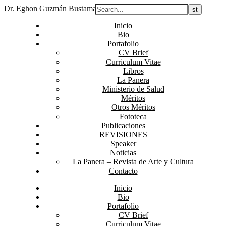
Dr. Eghon Guzmán Bustamante
Inicio
Bio
Portafolio
CV Brief
Curriculum Vitae
Libros
La Panera
Ministerio de Salud
Méritos
Otros Méritos
Fototeca
Publicaciones
REVISIONES
Speaker
Noticias
La Panera – Revista de Arte y Cultura
Contacto
Inicio
Bio
Portafolio
CV Brief
Curriculum Vitae