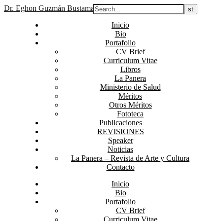
Dr. Eghon Guzmán Bustamante
Inicio
Bio
Portafolio
CV Brief
Curriculum Vitae
Libros
La Panera
Ministerio de Salud
Méritos
Otros Méritos
Fototeca
Publicaciones
REVISIONES
Speaker
Noticias
La Panera – Revista de Arte y Cultura
Contacto
Inicio
Bio
Portafolio
CV Brief
Curriculum Vitae