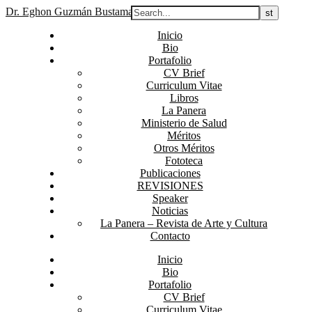
Dr. Eghon Guzmán Bustamante
Inicio
Bio
Portafolio
CV Brief
Curriculum Vitae
Libros
La Panera
Ministerio de Salud
Méritos
Otros Méritos
Fototeca
Publicaciones
REVISIONES
Speaker
Noticias
La Panera – Revista de Arte y Cultura
Contacto
Inicio
Bio
Portafolio
CV Brief
Curriculum Vitae