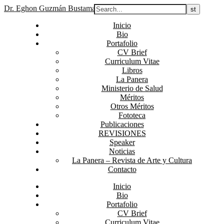
Dr. Eghon Guzmán Bustamante
Inicio
Bio
Portafolio
CV Brief
Curriculum Vitae
Libros
La Panera
Ministerio de Salud
Méritos
Otros Méritos
Fototeca
Publicaciones
REVISIONES
Speaker
Noticias
La Panera – Revista de Arte y Cultura
Contacto
Inicio
Bio
Portafolio
CV Brief
Curriculum Vitae