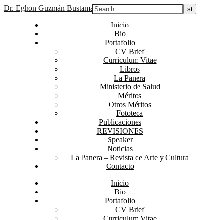
Dr. Eghon Guzmán Bustamante
Inicio
Bio
Portafolio
CV Brief
Curriculum Vitae
Libros
La Panera
Ministerio de Salud
Méritos
Otros Méritos
Fototeca
Publicaciones
REVISIONES
Speaker
Noticias
La Panera – Revista de Arte y Cultura
Contacto
Inicio
Bio
Portafolio
CV Brief
Curriculum Vitae