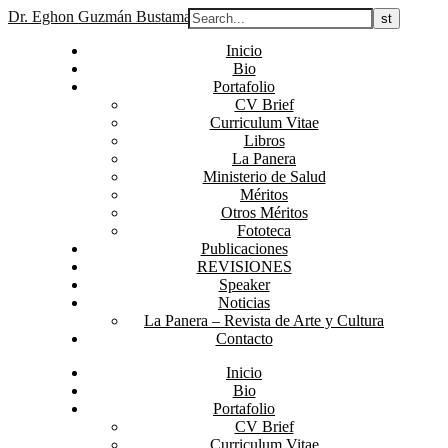
Dr. Eghon Guzmán Bustamante
Inicio
Bio
Portafolio
CV Brief
Curriculum Vitae
Libros
La Panera
Ministerio de Salud
Méritos
Otros Méritos
Fototeca
Publicaciones
REVISIONES
Speaker
Noticias
La Panera – Revista de Arte y Cultura
Contacto
Inicio
Bio
Portafolio
CV Brief
Curriculum Vitae