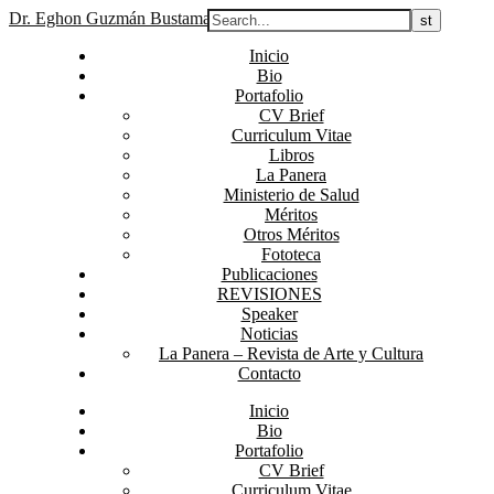
Dr. Eghon Guzmán Bustamante
Inicio
Bio
Portafolio
CV Brief
Curriculum Vitae
Libros
La Panera
Ministerio de Salud
Méritos
Otros Méritos
Fototeca
Publicaciones
REVISIONES
Speaker
Noticias
La Panera – Revista de Arte y Cultura
Contacto
Inicio
Bio
Portafolio
CV Brief
Curriculum Vitae