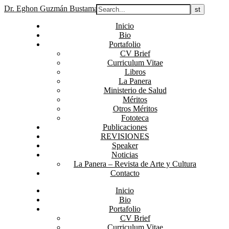
Dr. Eghon Guzmán Bustamante
Inicio
Bio
Portafolio
CV Brief
Curriculum Vitae
Libros
La Panera
Ministerio de Salud
Méritos
Otros Méritos
Fototeca
Publicaciones
REVISIONES
Speaker
Noticias
La Panera – Revista de Arte y Cultura
Contacto
Inicio
Bio
Portafolio
CV Brief
Curriculum Vitae