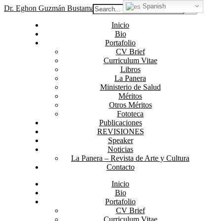
Spanish
Dr. Eghon Guzmán Bustamante
Inicio
Bio
Portafolio
CV Brief
Curriculum Vitae
Libros
La Panera
Ministerio de Salud
Méritos
Otros Méritos
Fototeca
Publicaciones
REVISIONES
Speaker
Noticias
La Panera – Revista de Arte y Cultura
Contacto
Inicio
Bio
Portafolio
CV Brief
Curriculum Vitae